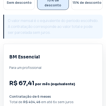
10% de
Sem desconto
15% de desconto
desconto
O valor mensal é o equivalente do período escolhido.
A contratação corresponde ao valor total e pode
ser parcelada sem juros.
BM Essencial
Para um profissional
R$ 67,41
por mês (equivalente)
Contratação de 6 meses
Total de
R$ 404,46
em até 6x sem juros