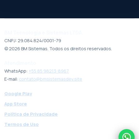
BM Tecnologia e Sistemas LTDA.
CNPJ: 29.084.824/0001-79
©
2026
BM Sistemas. Todos os direitos reservados.
Atendimento
WhatsApp:
+55 85 98213-8967
E-mail:
contato@bmsistemasdev.site
Google Play
App Store
Política de Privacidade
Termos de Uso